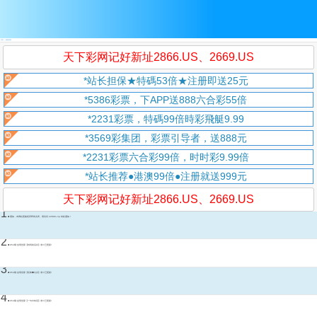
首页
>
刷新资料
天下彩网记好新址2866.US、2669.US
*站长担保★特碼53倍★注册即送25元
*5386彩票，下APP送888六合彩55倍
*2231彩票，特碼99倍時彩飛艇9.99
*3569彩集团，彩票引导者，送888元
*2231彩票六合彩99倍，时时彩9.99倍
*站长推荐●港澳99倍●注册就送999元
天下彩网记好新址2866.US、2669.US
1.
通知，本网站更换程序即将关闭，请访问 22899.vip 特此通知！
2.
054期:金明世家【特码前后肖】准※已更新!
3.
054期:金明世家【经典◆九肖】准※已更新!
4.
054期:金明世家【一句中特话】准※已更新!