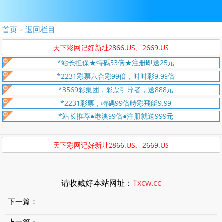
首页
返回栏目
>
天下彩网记好新址2866.US、2669.US
*站长担保★特碼53倍★注册即送25元
*2231彩票六合彩99倍，时时彩9.99倍
*3569彩集团，彩票引导者，送888元
*2231彩票，特碼99倍時彩飛艇9.99
*站长推荐●港澳99倍●注册就送999元
天下彩网记好新址2866.US、2669.US
请收藏好本站网址：
Txcw.cc
下一篇：
上一篇：