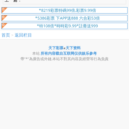
*8219彩票特碼99倍,彩票9.99倍
*5386彩票 下APP送888 六合彩53倍
*特108倍*時時彩9.99*註冊送999
首页
返回栏目
>
天下彩票
●
天下资料
本站
所有内容载自互联网仅供娱乐参考
帶"*"為廣告或外鏈,本站不對其內容及經營等行為負責